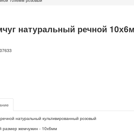
чной 10х6мм розовый
чуг натуральный речной 10х6
ание
речной натуральный культивированный розовый
 размер жемчужин - 10х6мм