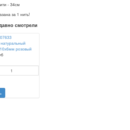
ити - 34см
азана за 1 нить!
давно смотрели
 натуральный
 10х6мм розовый
уб