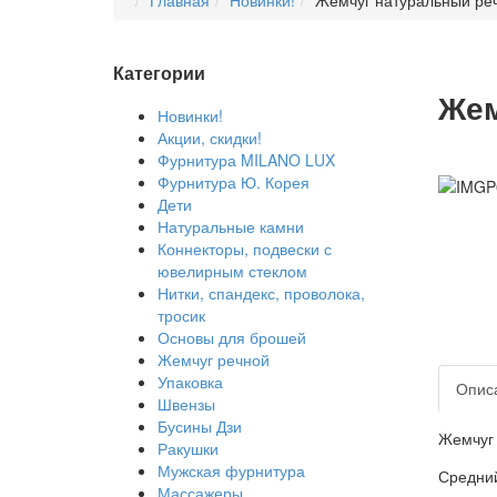
Главная
Новинки!
Жемчуг натуральный ре
Категории
Жем
Новинки!
Акции, скидки!
Фурнитура MILANO LUX
Фурнитура Ю. Корея
Дети
Натуральные камни
Коннекторы, подвески с
ювелирным стеклом
Нитки, спандекс, проволока,
тросик
Основы для брошей
Жемчуг речной
Упаковка
Опис
Швензы
Бусины Дзи
Жемчуг 
Ракушки
Мужская фурнитура
Средний
Массажеры