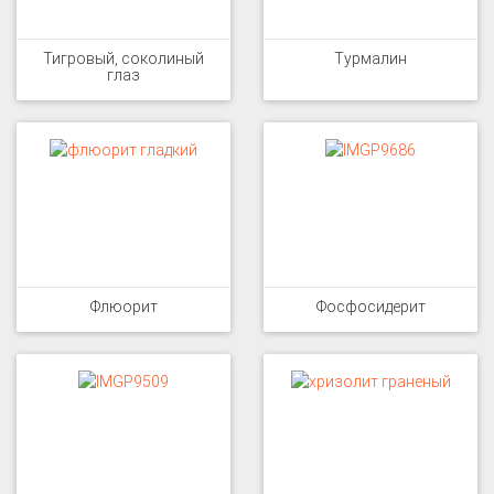
Тигровый, соколиный
Турмалин
глаз
Флюорит
Фосфосидерит