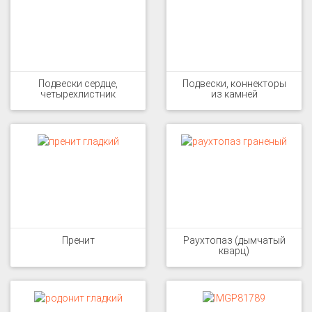
Подвески сердце,
Подвески, коннекторы
четырехлистник
из камней
Пренит
Раухтопаз (дымчатый
кварц)