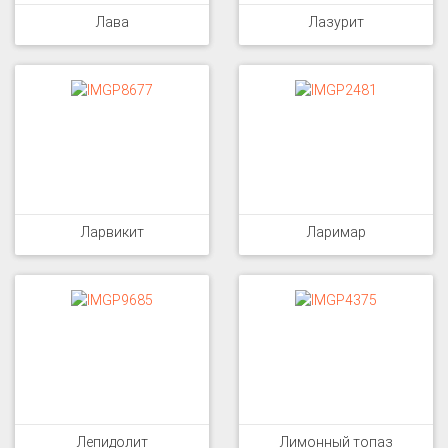
Лава
Лазурит
Ларвикит
Ларимар
Лепидолит
Лимонный топаз