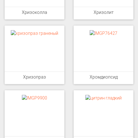
Хризоколла
Хризолит
Хризопраз
Хромдиопсид