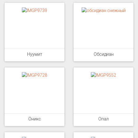
Нуумит
Обсидиан
Оникс
Опал