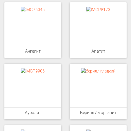
Ангелит
Апатит
Ауралит
Берилл / морганит