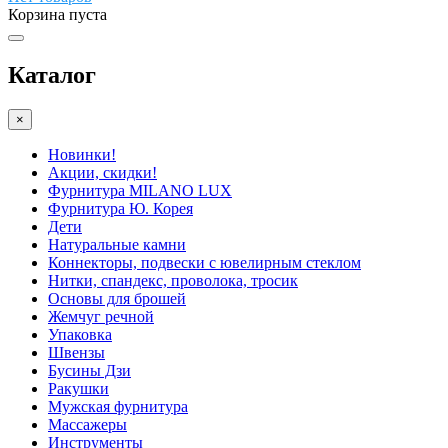
Корзина пуста
Каталог
×
Новинки!
Акции, скидки!
Фурнитура MILANO LUX
Фурнитура Ю. Корея
Дети
Натуральные камни
Коннекторы, подвески с ювелирным стеклом
Нитки, спандекс, проволока, тросик
Основы для брошей
Жемчуг речной
Упаковка
Швензы
Бусины Дзи
Ракушки
Мужская фурнитура
Массажеры
Инструменты