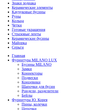
Знаки зодиака
Керамические элементы
Каучуковые бусины
Руны
Кольца
Четки
Готовые украшения
Стразовые ленты
Керамические бусины
Майорка
Серьги
Главная
Фурнитура MILANO LUX
Бусины MILANO
Замки
Коннекторы
Подвески
Концевики
Шапочки для бусин
Рондели, разделители
Бейлы
Фурнитура Ю. Корея
Пины, колечки
Цепочки