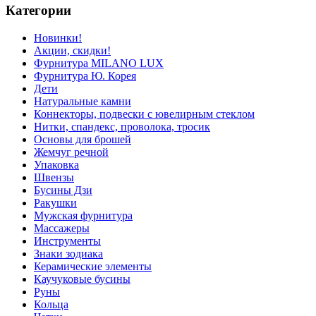
Категории
Новинки!
Акции, скидки!
Фурнитура MILANO LUX
Фурнитура Ю. Корея
Дети
Натуральные камни
Коннекторы, подвески с ювелирным стеклом
Нитки, спандекс, проволока, тросик
Основы для брошей
Жемчуг речной
Упаковка
Швензы
Бусины Дзи
Ракушки
Мужская фурнитура
Массажеры
Инструменты
Знаки зодиака
Керамические элементы
Каучуковые бусины
Руны
Кольца