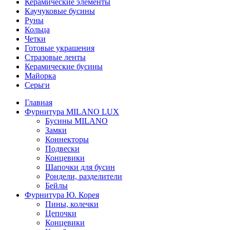
Керамические элементы
Каучуковые бусины
Руны
Кольца
Четки
Готовые украшения
Стразовые ленты
Керамические бусины
Майорка
Серьги
Главная
Фурнитура MILANO LUX
Бусины MILANO
Замки
Коннекторы
Подвески
Концевики
Шапочки для бусин
Рондели, разделители
Бейлы
Фурнитура Ю. Корея
Пины, колечки
Цепочки
Концевики