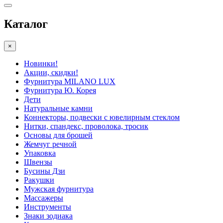
Каталог
×
Новинки!
Акции, скидки!
Фурнитура MILANO LUX
Фурнитура Ю. Корея
Дети
Натуральные камни
Коннекторы, подвески с ювелирным стеклом
Нитки, спандекс, проволока, тросик
Основы для брошей
Жемчуг речной
Упаковка
Швензы
Бусины Дзи
Ракушки
Мужская фурнитура
Массажеры
Инструменты
Знаки зодиака