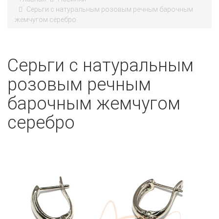
Серьги с натуральным розовым речным барочным
жемчугом серебро
Серьги с натуральным
розовым речным
барочным жемчугом
серебро