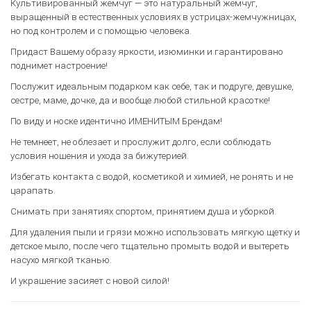
Культивированный жемчуг — это натуральный жемчуг,
выращенный в естественных условиях в устрицах-жемчужницах,
но под контролем и с помощью человека.
Придаст Вашему образу яркости, изюминки и гарантировано
поднимет настроение!
Послужит идеальным подарком как себе, так и подруге, девушке,
сестре, маме, дочке, да и вообще любой стильной красотке!
По виду и носке идентично ИМЕНИТЫМ Брендам!
Не темнеет, не облезает и прослужит долго, если соблюдать
условия ношения и ухода за бижутерией.
Избегать контакта с водой, косметикой и химией, не ронять и не
царапать.
Снимать при занятиях спортом, принятием душа и уборкой.
Для удаления пыли и грязи можно использовать мягкую щетку и
детское мыло, после чего тщательно промыть водой и вытереть
насухо мягкой тканью.
И украшение засияет с новой силой!