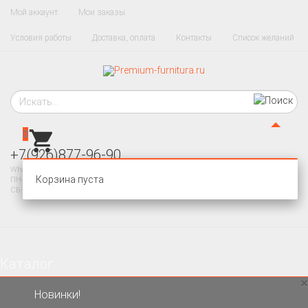
Мой аккаунт
Мои заказы
Условия работы
Доставка, оплата
Контакты
Список желаний
0
+7(926)877-96-90
WhatsApp, Telegram
Корзина пуста
ПН-ПТ 10-20
СБ-ВС - ВЫХОДНОЙ
Каталог
×
Новинки!