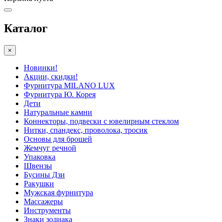
Каталог
×
Новинки!
Акции, скидки!
Фурнитура MILANO LUX
Фурнитура Ю. Корея
Дети
Натуральные камни
Коннекторы, подвески с ювелирным стеклом
Нитки, спандекс, проволока, тросик
Основы для брошей
Жемчуг речной
Упаковка
Швензы
Бусины Дзи
Ракушки
Мужская фурнитура
Массажеры
Инструменты
Знаки зодиака