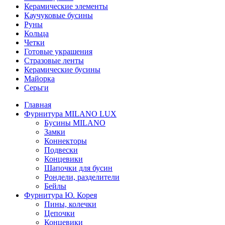
Керамические элементы
Каучуковые бусины
Руны
Кольца
Четки
Готовые украшения
Стразовые ленты
Керамические бусины
Майорка
Серьги
Главная
Фурнитура MILANO LUX
Бусины MILANO
Замки
Коннекторы
Подвески
Концевики
Шапочки для бусин
Рондели, разделители
Бейлы
Фурнитура Ю. Корея
Пины, колечки
Цепочки
Концевики