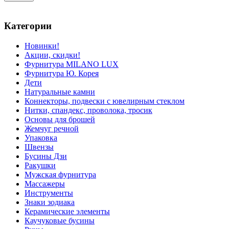
Категории
Новинки!
Акции, скидки!
Фурнитура MILANO LUX
Фурнитура Ю. Корея
Дети
Натуральные камни
Коннекторы, подвески с ювелирным стеклом
Нитки, спандекс, проволока, тросик
Основы для брошей
Жемчуг речной
Упаковка
Швензы
Бусины Дзи
Ракушки
Мужская фурнитура
Массажеры
Инструменты
Знаки зодиака
Керамические элементы
Каучуковые бусины