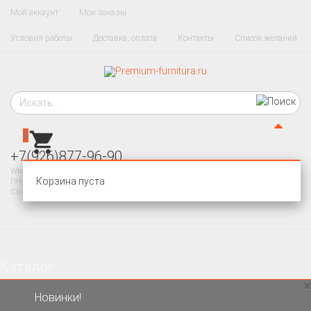
Мой аккаунт
Мои заказы
Условия работы
Доставка, оплата
Контакты
Список желаний
0
+7(926)877-96-90
WhatsApp, Telegram
Корзина пуста
ПН-ПТ 10-20
СБ-ВС - ВЫХОДНОЙ
Каталог
×
Новинки!