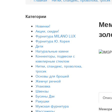
Главная
Нитки, спандекс, проволока, тросик
Категории
Мем
Новинки!
Акции, скидки!
зол
Фурнитура MILANO LUX
Фурнитура Ю. Корея
Дети
Натуральные камни
Коннекторы, подвески с
ювелирным стеклом
Нитки, спандекс, проволока,
тросик
Основы для брошей
Жемчуг речной
Упаковка
Швензы
Бусины Дзи
Опис
Ракушки
Мужская фурнитура
Мемори
Массажеры