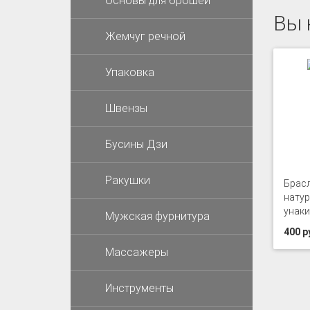
Основы для брошей
Вы 
Жемчуг речной
Упаковка
Швензы
Бусины Дзи
Ракушки
Брасл
нату
унаки
Мужская фурнитура
400 р
Массажеры
Инструменты