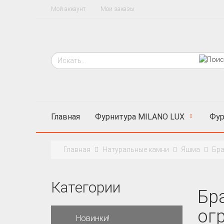
Мой аккаунт
Мои заказы
Главная
Фурнитура MILANO LUX
Фур
Главная
Натуральные камни
Яшма
Бра
Категории
Бр
ог
Новинки!