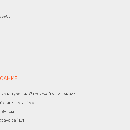
САНИЕ
 из натуральной граненой яшмы унакит
бусин яшмы - 4мм
 18+5см
азана за 1шт!