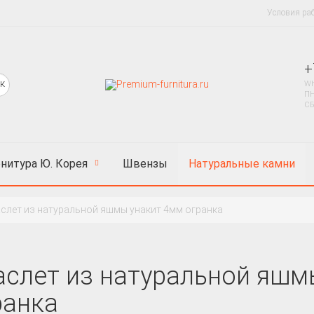
Условия ра
+
Wh
ПН
СБ
нитура Ю. Корея
Швензы
Натуральные камни
слет из натуральной яшмы унакит 4мм огранка
аслет из натуральной яшм
ранка