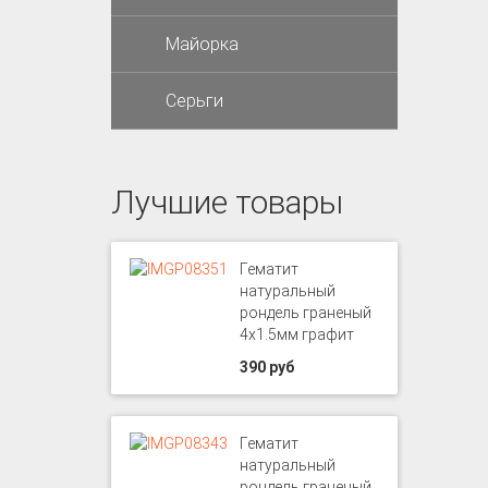
Майорка
Серьги
Лучшие товары
Гематит
натуральный
рондель граненый
4х1.5мм графит
390 руб
Гематит
натуральный
рондель граненый