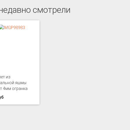
недавно смотрели
ет из
ральной яшмы
т 4мм огранка
уб