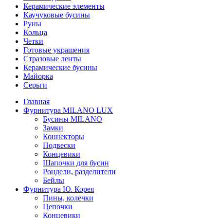
Керамические элементы
Каучуковые бусины
Руны
Кольца
Четки
Готовые украшения
Стразовые ленты
Керамические бусины
Майорка
Серьги
Главная
Фурнитура MILANO LUX
Бусины MILANO
Замки
Коннекторы
Подвески
Концевики
Шапочки для бусин
Рондели, разделители
Бейлы
Фурнитура Ю. Корея
Пины, колечки
Цепочки
Концевики