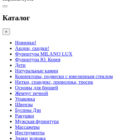
Каталог
×
Новинки!
Акции, скидки!
Фурнитура MILANO LUX
Фурнитура Ю. Корея
Дети
Натуральные камни
Коннекторы, подвески с ювелирным стеклом
Нитки, спандекс, проволока, тросик
Основы для брошей
Жемчуг речной
Упаковка
Швензы
Бусины Дзи
Ракушки
Мужская фурнитура
Массажеры
Инструменты
Знаки зодиака