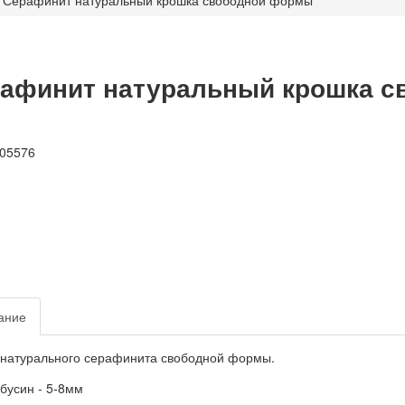
Серафинит натуральный крошка свободной формы
афинит натуральный крошка 
ание
натурального серафинита свободной формы.
бусин - 5-8мм