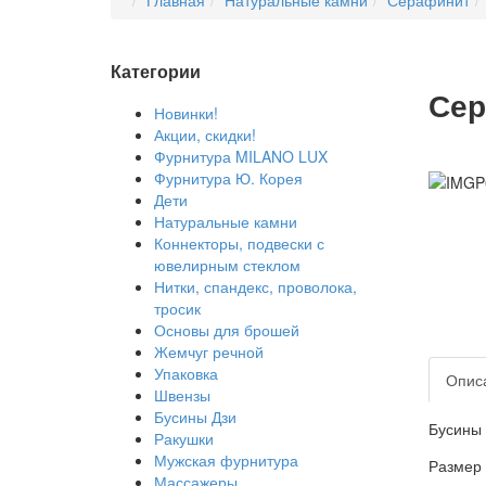
Главная
Натуральные камни
Серафинит
Категории
Сер
Новинки!
Акции, скидки!
Фурнитура MILANO LUX
Фурнитура Ю. Корея
Дети
Натуральные камни
Коннекторы, подвески с
ювелирным стеклом
Нитки, спандекс, проволока,
тросик
Основы для брошей
Жемчуг речной
Упаковка
Опис
Швензы
Бусины Дзи
Бусины 
Ракушки
Мужская фурнитура
Размер 
Массажеры