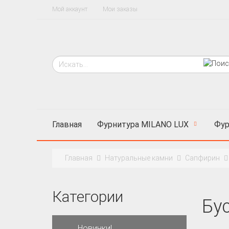
Мой аккаунт
Мои заказы
Главная
Фурнитура MILANO LUX
Фур
Главная
Натуральные камни
Сапфирин
Категории
Бу
Новинки!