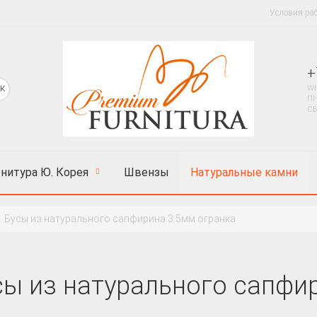
Условия ра
+
Wh
ПН
СБ
нитура Ю. Корея
Швензы
Натуральные камни
Бусы из натурального сапфирина 3.5мм огранка
сы из натурального сапфи