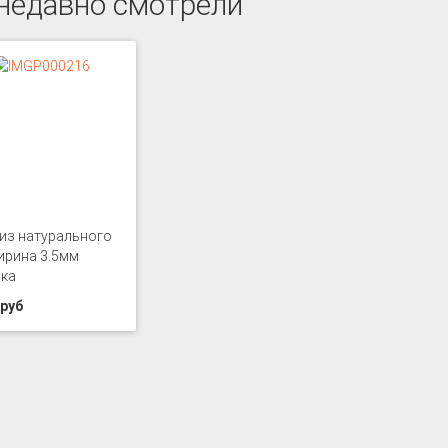
недавно смотрели
из натурального
ирина 3.5мм
нка
 руб