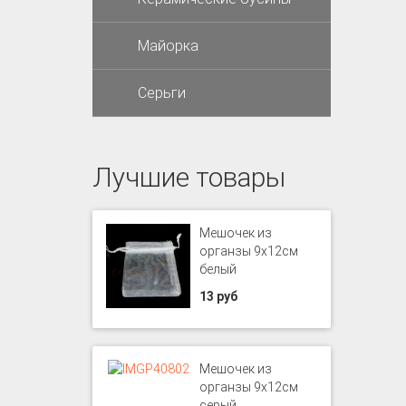
Майорка
Серьги
Лучшие товары
Мешочек из
органзы 9х12см
белый
13 руб
Мешочек из
органзы 9х12см
серый