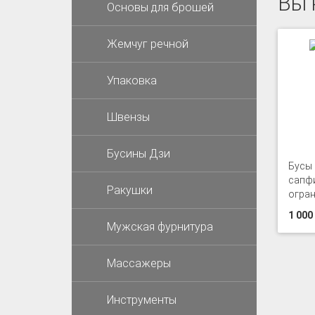
Вы 
Основы для брошей
Жемчуг речной
Упаковка
Швензы
Бусины Дзи
Бусы 
сапф
Ракушки
огра
1 000
Мужская фурнитура
Массажеры
Инструменты