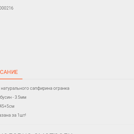
САНИЕ
 натурального сапфирина огранка
бусин - 3.5мм
 45+5см
азана за 1шт!