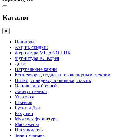
Каталог
×
Новинки!
Акции, скидки!
Фурнитура MILANO LUX
Фурнитура Ю. Корея
Дети
Натуральные камни
Коннекторы, подвески с ювелирным стеклом
Нитки, спандекс, проволока, тросик
Основы для брошей
Жемчуг речной
Упаковка
Швензы
Бусины Дзи
Ракушки
Мужская фурнитура
Массажеры
Инструменты
Знаки зодиака