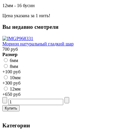
12мм - 16 бусин
Цена указана за 1 нить!
Вы недавно смотрели
Морион натуральный гладкий шар
700 руб
Размер
6мм
8мм
+100 руб
10мм
+300 руб
12мм
+650 руб
Категории