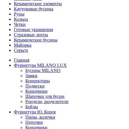
Керамические элементы
Каучуковые бусины
Руны
Кольца
Четки
Готовые украшения
Стразовые ленты
Керамические бусины
Майорка
Серьги
Главная
Фурнитура MILANO LUX
Бусины MILANO
Замки
Коннекторы
Подвески
Концевики
Шапочки для бусин
Рондели, разделители
Бейлы
Фурнитура Ю. Корея
Пины, колечки
Цепочки
Концевики