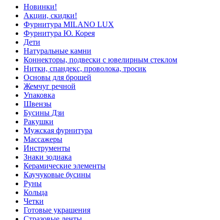
Новинки!
Акции, скидки!
Фурнитура MILANO LUX
Фурнитура Ю. Корея
Дети
Натуральные камни
Коннекторы, подвески с ювелирным стеклом
Нитки, спандекс, проволока, тросик
Основы для брошей
Жемчуг речной
Упаковка
Швензы
Бусины Дзи
Ракушки
Мужская фурнитура
Массажеры
Инструменты
Знаки зодиака
Керамические элементы
Каучуковые бусины
Руны
Кольца
Четки
Готовые украшения
Стразовые ленты