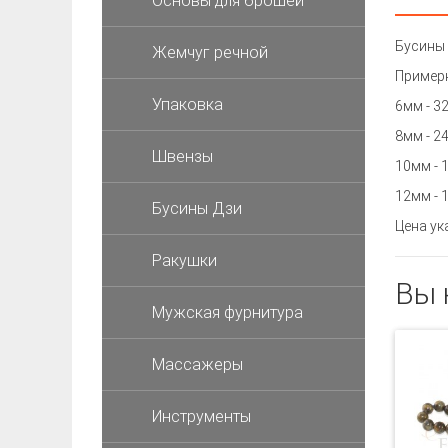
Основы для брошей
Бусины 
Жемчуг речной
Примерн
Упаковка
6мм - 3
8мм - 2
Швензы
10мм - 
12мм - 
Бусины Дзи
Цена ук
Ракушки
Вы 
Мужская фурнитура
Массажеры
Инструменты