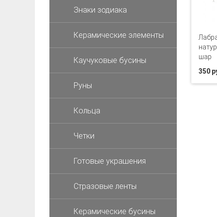
Знаки зодиака
Керамические элементы
Лабр
натур
шар
Каучуковые бусины
350 р
Руны
Кольца
Четки
Готовые украшения
Стразовые ленты
Керамические бусины