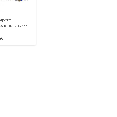
адорит
альный гладкий
уб