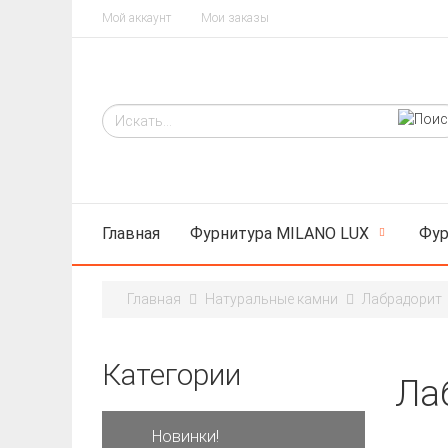
Мой аккаунт
Мои заказы
Главная
Фурнитура MILANO LUX
Фур
Главная
Натуральные камни
Лабрадорит
Категории
Ла
Новинки!