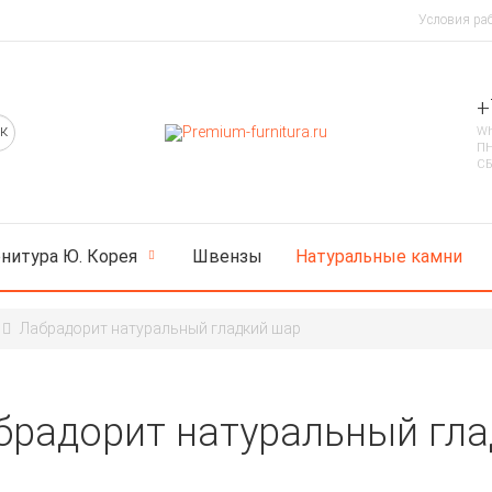
Условия ра
+
Wh
ПН
СБ
нитура Ю. Корея
Швензы
Натуральные камни
Лабрадорит натуральный гладкий шар
брадорит натуральный гла