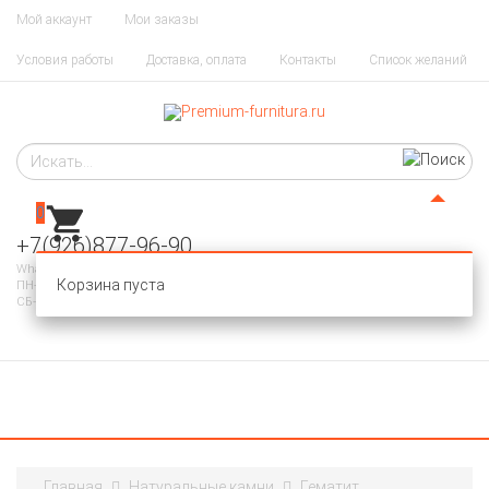
Мой аккаунт
Мои заказы
Условия работы
Доставка, оплата
Контакты
Список желаний
0
+7(926)877-96-90
WhatsApp, Telegram
Корзина пуста
ПН-ПТ 10-20
СБ-ВС - ВЫХОДНОЙ
Главная
Натуральные камни
Гематит