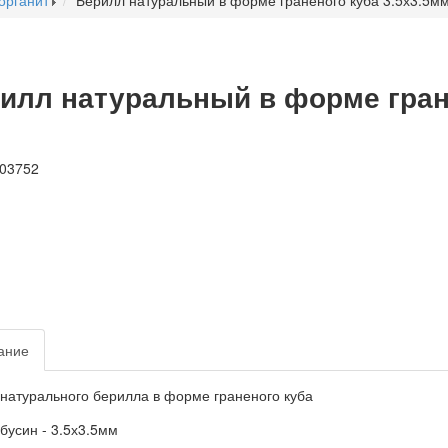
органит
Берилл натуральный в форме граненого куба 3.5х3.5м
илл натуральный в форме гране
ание
натурального берилла в форме граненого куба
бусин - 3.5х3.5мм