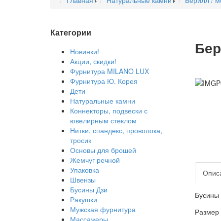
Главная
Натуральные камни
Берилл / м
Категории
Бер
Новинки!
Акции, скидки!
Фурнитура MILANO LUX
Фурнитура Ю. Корея
Дети
Натуральные камни
Коннекторы, подвески с
ювелирным стеклом
Нитки, спандекс, проволока,
тросик
Основы для брошей
Жемчуг речной
Упаковка
Опис
Швензы
Бусины Дзи
Бусины 
Ракушки
Мужская фурнитура
Размер 
Массажеры