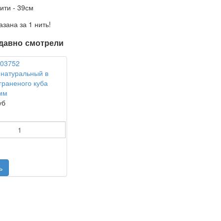
ити - 39см
азана за 1 нить!
давно смотрели
натуральный в
раненого куба
мм
уб