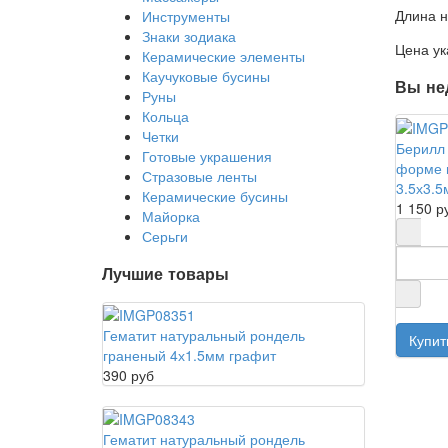
Длина н
Инструменты
Знаки зодиака
Цена ук
Керамические элементы
Каучуковые бусины
Вы не
Руны
Кольца
Четки
Берилл 
Готовые украшения
форме г
Стразовые ленты
3.5х3.5
Керамические бусины
1 150 р
Майорка
Серьги
Лучшие товары
Гематит натуральный рондель
граненый 4х1.5мм графит
390 руб
Гематит натуральный рондель