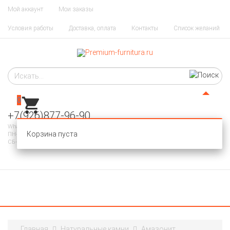
Мой аккаунт
Мои заказы
Условия работы
Доставка, оплата
Контакты
Список желаний
0
+7(926)877-96-90
WhatsApp, Telegram
Корзина пуста
ПН-ПТ 10-20
СБ-ВС - ВЫХОДНОЙ
Главная
Натуральные камни
Амазонит