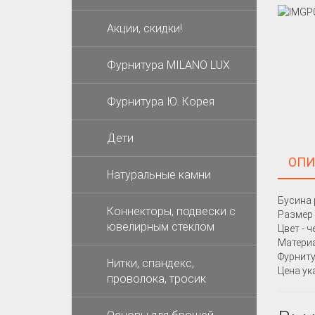
Акции, скидки!
Фурнитура MILANO LUX
Фурнитура Ю. Корея
Дети
ОПИ
Натуральные камни
Бусина 
Коннекторы, подвески с
Размер 
ювелирным стеклом
Цвет - 
Материа
Фурниту
Нитки, спандекс,
Цена ук
проволока, тросик