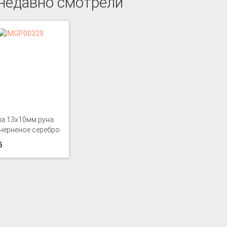
недавно смотрели
а 13х10мм руна
черненое серебро
б