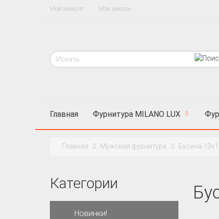
Мой аккаунт
Мои заказы
Главная
Фурнитура MILANO LUX
Фур
Главная
Мужская фурнитура
Бусина 13х1
Категории
Бу
Новинки!