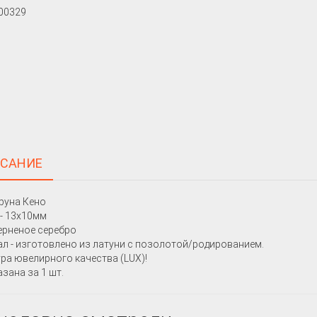
САНИЕ
руна Кено
- 13х10мм
черненое серебро
л - изготовлено из латуни с позолотой/родированием.
ра ювелирного качества (LUX)!
азана за 1 шт.