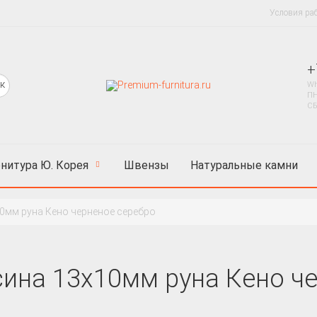
Условия ра
+
Wh
ПН
СБ
нитура Ю. Корея
Швензы
Натуральные камни
0мм руна Кено черненое серебро
сина 13х10мм руна Кено ч