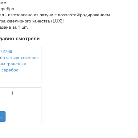
5мм
серебро
л - изготовлено из латуни с позолотой/родированием
ра ювелирного качества (LUX)!
азана за 1 шт.
давно смотрели
ор четырехлистник
ным граненым
 серебро