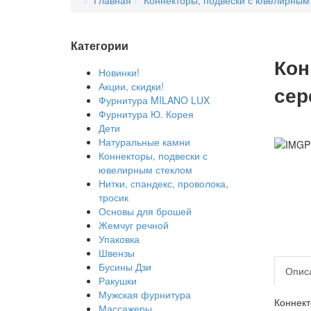
Главная
Коннекторы, подвески с ювелирным
Категории
Кон
Новинки!
Акции, скидки!
сер
Фурнитура MILANO LUX
Фурнитура Ю. Корея
Дети
Натуральные камни
Коннекторы, подвески с
ювелирным стеклом
Нитки, спандекс, проволока,
тросик
Основы для брошей
Жемчуг речной
Упаковка
Швензы
Бусины Дзи
Опис
Ракушки
Мужская фурнитура
Коннект
Массажеры