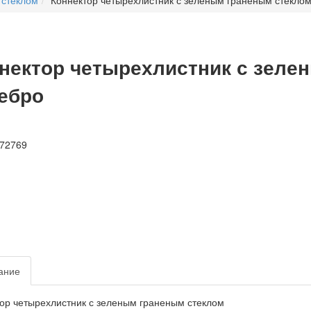
 стеклом
Коннектор четырехлистник с зеленым граненым стекло
нектор четырехлистник с зеле
ебро
ание
ор четырехлистник с зеленым граненым стеклом