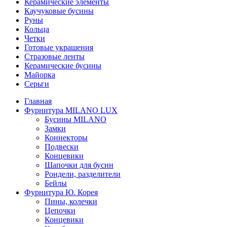
Керамические элементы
Каучуковые бусины
Руны
Кольца
Четки
Готовые украшения
Стразовые ленты
Керамические бусины
Майорка
Серьги
Главная
Фурнитура MILANO LUX
Бусины MILANO
Замки
Коннекторы
Подвески
Концевики
Шапочки для бусин
Рондели, разделители
Бейлы
Фурнитура Ю. Корея
Пины, колечки
Цепочки
Концевики