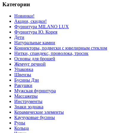
Категории
Новинки!
Акции, скидки!
Фурнитура MILANO LUX
Фурнитура Ю. Корея
Дети
Натуральные камни
Коннекторы, подвески с ювелирным стеклом
Нитки, спандекс, проволока, тросик
Основы для брошей
Жемчуг речной
Упаковка
Швензы
Бусины Дзи
Ракушки
Мужская фурнитура
Массажеры
Инструменты
Знаки зодиака
Керамические элементы
Каучуковые бусины
Руны
Кольца