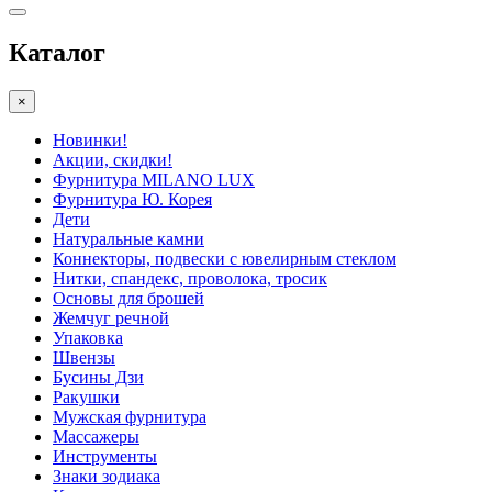
Каталог
×
Новинки!
Акции, скидки!
Фурнитура MILANO LUX
Фурнитура Ю. Корея
Дети
Натуральные камни
Коннекторы, подвески с ювелирным стеклом
Нитки, спандекс, проволока, тросик
Основы для брошей
Жемчуг речной
Упаковка
Швензы
Бусины Дзи
Ракушки
Мужская фурнитура
Массажеры
Инструменты
Знаки зодиака