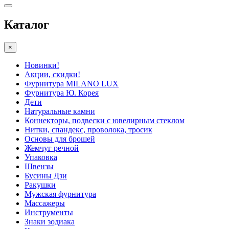
Каталог
×
Новинки!
Акции, скидки!
Фурнитура MILANO LUX
Фурнитура Ю. Корея
Дети
Натуральные камни
Коннекторы, подвески с ювелирным стеклом
Нитки, спандекс, проволока, тросик
Основы для брошей
Жемчуг речной
Упаковка
Швензы
Бусины Дзи
Ракушки
Мужская фурнитура
Массажеры
Инструменты
Знаки зодиака