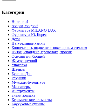
Категории
Новинки!
Акции, скидки!
Фурнитура MILANO LUX
Фурнитура Ю. Корея
Дети
Натуральные камни
Коннекторы, подвески с ювелирным стеклом
Нитки, спандекс, проволока, тросик
Основы для брошей
Жемчуг речной
Упаковка
Швензы
Бусины Дзи
Ракушки
Мужская фурнитура
Массажеры
Инструменты
Знаки зодиака
Керамические элементы
Каучуковые бусины