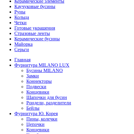
Керамические элементы
Каучуковые бусины
Руны
Кольца
Четки
Готовые украшения
Стразовые ленты
Керамические бусины
Майорка
Серьги
Главная
Фурнитура MILANO LUX
Бусины MILANO
Замки
Коннекторы
Подвески
Концевики
Шапочки для бусин
Рондели, разделители
Бейлы
Фурнитура Ю. Корея
Пины, колечки
Цепочки
Концевики