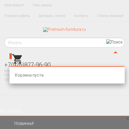
Мой аккаунт
Мои заказы
Условия работы
Доставка, оплата
Контакты
Список желаний
0
+7(926)877-96-90
WhatsApp, Telegram
Корзина пуста
ПН-ПТ 10-20
СБ-ВС - ВЫХОДНОЙ
Каталог
×
Новинки!