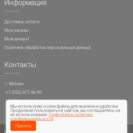
Информация
Доставка, оплата
Мои заказы
Мой аккаунт
Политика обработки персональных данных
Контакты
г. Москва
+7 (926) 877-96-90
info@premium-furnitura.ru
Мы используем cookie-файлы для анализа и удобства.
10-20
Продолжая пользоваться сайтом, вы соглашаетесь на
их использование.
Подробнее в политике
конфиденциальности
Принять
© 2016 Premium Furnitura